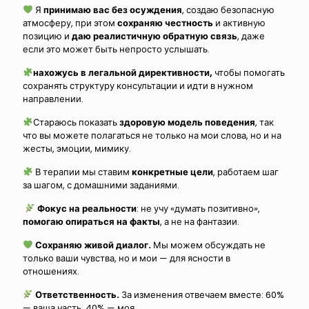
Я
принимаю вас без осуждения
, создаю безопасную
атмосферу, при этом
сохраняю честность
и активную
позицию и
даю реалистичную обратную связь
, даже
если это может быть непросто услышать.
нахожусь в легальной директивности,
чтобы помогать
сохранять структуру консультации и идти в нужном
направлении.
Стараюсь показать
здоровую модель поведения
, так
что вы можете полагаться не только на мои слова, но и на
жесты, эмоции, мимику.
В терапии мы ставим
конкретные цели
, работаем шаг
за шагом, с домашними заданиями.
Фокус на реальности
: не учу «думать позитивно»,
помогаю опираться на факты
, а не на фантазии.
Сохраняю живой диалог.
Мы можем обсуждать не
только ваши чувства, но и мои — для ясности в
отношениях.
Ответственность.
За изменения отвечаем вместе: 60%
— ваша часть, 40% — моя.