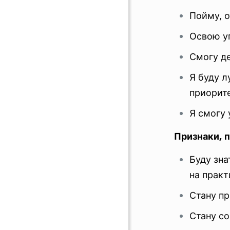
Пойму, о
Освою у
Смогу де
Я буду л
приорите
Я смогу 
Признаки,
п
Буду зна
на практ
Стану п
Стану со