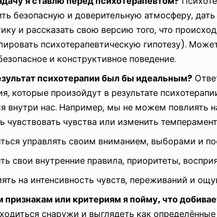
адачу я ставлю перед психотерапевтом?
Психоте
ить безопасную и доверительную атмосферу, дат
ику и рассказать свою версию того, что происхо
лировать психотерапевтическую гипотезу). Может
безопасное и конструктивное поведение.
езультат психотерапии был бы идеальным?
Ответ
я, которые произойдут в результате психотерапи
я внутри нас. Например, мы не можем повлиять н
ь чувствовать чувства или изменить темперамен
иться управлять своим вниманием, выборами и по
ть свои внутренние правила, приоритеты, воспри
иять на интенсивность чувств, переживаний и ощ
м признакам или критериям я пойму, что добива
ходиться снаружи и выглядеть как определённые 