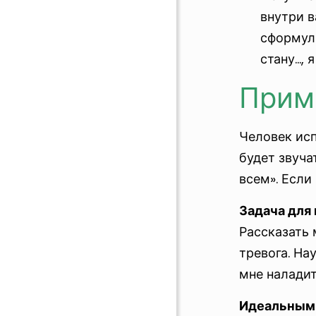
внутри в
сформули
стану…, я
Прим
Человек исп
будет звуча
всем». Если
Задача для
Рассказать 
тревога. На
мне наладит
Идеальным 