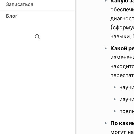
Какую з
Записаться
обеспеч
Блог
диагност
(сформу
навыки, 
Какой р
изменени
находитс
перестат
науч
изучи
повл
По каки
могут на