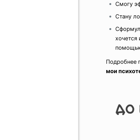
Смогу э
Стану ло
Сформули
хочется 
помощью
Подробнее п
мои психот