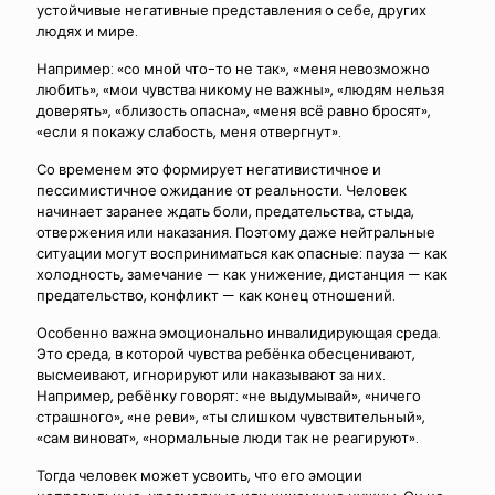
устойчивые негативные представления о себе, других
людях и мире.
Например: «со мной что-то не так», «меня невозможно
любить», «мои чувства никому не важны», «людям нельзя
доверять», «близость опасна», «меня всё равно бросят»,
«если я покажу слабость, меня отвергнут».
Со временем это формирует негативистичное и
пессимистичное ожидание от реальности. Человек
начинает заранее ждать боли, предательства, стыда,
отвержения или наказания. Поэтому даже нейтральные
ситуации могут восприниматься как опасные: пауза — как
холодность, замечание — как унижение, дистанция — как
предательство, конфликт — как конец отношений.
Особенно важна эмоционально инвалидирующая среда.
Это среда, в которой чувства ребёнка обесценивают,
высмеивают, игнорируют или наказывают за них.
Например, ребёнку говорят: «не выдумывай», «ничего
страшного», «не реви», «ты слишком чувствительный»,
«сам виноват», «нормальные люди так не реагируют».
Тогда человек может усвоить, что его эмоции