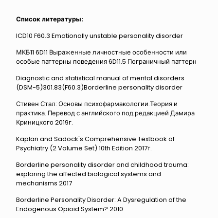
Список литературы:
ICD10 F60.3 Emotionally unstable personality disorder
МКБ11 6D11 Выраженные личностные особенности или
особые паттерны поведения 6D11.5 Пограничный паттерн
Diagnostic and statistical manual of mental disorders
(DSM-5)301.83(F60.3)Borderline personality disorder
Стивен Стал: Основы психофармакологии.Теория и
практика. Перевод с английского под редакцией Дамира
Криницкого 2019г.
Kaplan and Sadock's Comprehensive Textbook of
Psychiatry (2 Volume Set) 10th Edition 2017г.
Borderline personality disorder and childhood trauma:
exploring the affected biological systems and
mechanisms 2017
Borderline Personality Disorder: A Dysregulation of the
Endogenous Opioid System? 2010