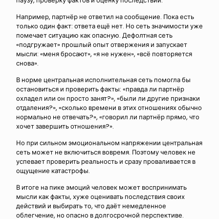
паузу, проверку фактов и оценку последствий.
Например, партнёр не ответил на сообщение. Пока есть
только один факт: ответа ещё нет. Но сеть значимости уже
помечает ситуацию как опасную. Дефолтная сеть
«подгружает» прошлый опыт отвержения и запускает
мысли: «меня бросают», «я не нужен», «всё повторяется
снова».
В норме центральная исполнительная сеть помогла бы
остановиться и проверить факты: «правда ли партнёр
охладел или он просто занят?», «были ли другие признаки
отдаления?», «сколько времени в этих отношениях обычно
нормально не отвечать?», «говорил ли партнёр прямо, что
хочет завершить отношения?».
Но при сильном эмоциональном напряжении центральная
сеть может не включиться вовремя. Поэтому человек не
успевает проверить реальность и сразу проваливается в
ощущение катастрофы.
В итоге на пике эмоций человек может воспринимать
мысли как факты, хуже оценивать последствия своих
действий и выбирать то, что даёт немедленное
облегчение, но опасно в долгосрочной перспективе.