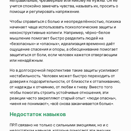
неправильные, чрезмерные или никому не нужны. Он не
учится спокойно замечать чувства, называть их, просить о
помощи и регулировать напряжение.
Чтобы справиться с болью и неопределённостью, психика
начинает чаще использовать психологические защиты и
неконструктивные копинги. Например, чёрно-белое
мышление помогает быстро разделить людей на
«безопасных» и «опасных», идеализация временно даёт
ощущение спасения и опоры, а обесценивание помогает
защититься от боли, если человек кажется отвергающим
или ненадёжным.
Но в долгосрочной перспективе такие защиты усиливают
нестабильность. Человек может быстро переходить от
доверия к подозрительности, от близости к отталкиванию,
от надежды к отчаянию, от любви к гневу. Вместо того
чтобы помогать строить устойчивые отношения, эти
реакции часто закрепляют старый опыт: «люди опасны»,
«меня не понимают», «всё снова заканчивается болью».
Недостаток навыков
ПРЛ связано не только с сильными эмоциями, но и с
недостатком навыков, которые помогают эти эмоции