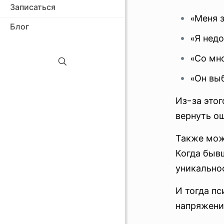
Записаться
«Меня 
Блог
«Я нед
«Со мно
«Он вы
Из-за этог
вернуть о
Также може
Когда быв
уникальнос
И тогда п
напряжени