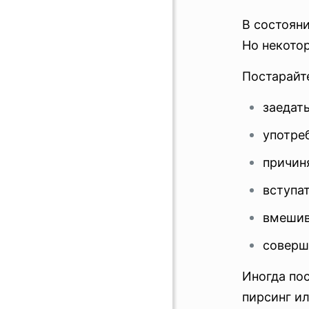
В состоян
Но некото
Постарайте
заедать
употре
причиня
вступа
вмешив
соверш
Иногда по
пирсинг ил