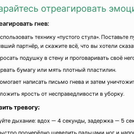
тарайтесь отреагировать эмоц
еагировать гнев:
пользовать технику «пустого стула». Поставьте пу
вший партнёр, и скажите всё, что вы хотели сказа
осать подушку в стену и проговаривать своё нег
рвать бумагу или мять плотный пластилин.
омогает написать письмо гнева и затем уничтожи
ложить ярость от несправедливости в уборку.
зить тревогу:
йте дыхание: вдох — 4 секунды, задержка — 5 сек
стро поочерёдно шевелить пальцами ног и напомн