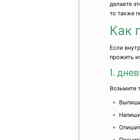
делаете эт
то также п
Как 
Если внутр
прожить и
1. дн
Возьмите т
Выпиши
Напиши
Опишите
Прочит