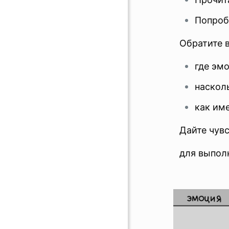
Попробу
Обратите 
где эм
насколь
как име
Дайте чувс
для выпол