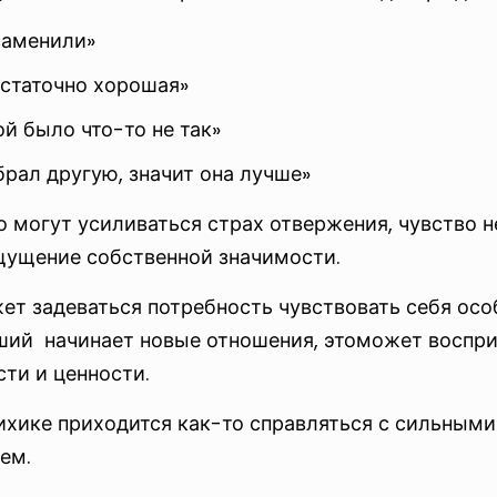
заменили»
остаточно хорошая»
й было что-то не так»
брал другую, значит она лучше»
о могут усиливаться страх отвержения, чувство 
щущение собственной значимости.
т задеваться потребность чувствовать себя особ
ший начинает новые отношения, этоможет воспри
ти и ценности.
сихике приходится как-то справляться с сильным
ем.