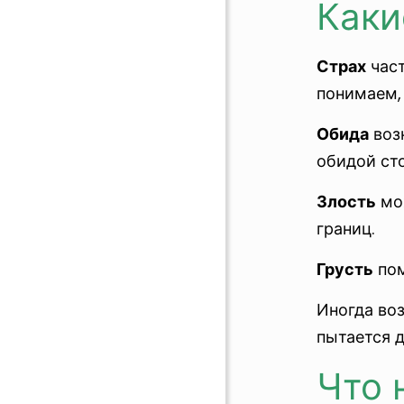
Каки
Страх
част
понимаем,
Обида
возн
обидой ст
Злость
мож
границ.
Грусть
пом
Иногда во
пытается 
Что 