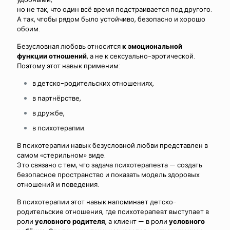
но не так, что один всё время подстраивается под другого.
А так, чтобы рядом было устойчиво, безопасно и хорошо
обоим.
Безусловная любовь относится
к эмоциональной
функции отношений
, а не к сексуально-эротической.
Поэтому этот навык применим:
в детско-родительских отношениях,
в партнёрстве,
в дружбе,
в психотерапии.
В психотерапии навык безусловной любви представлен в
самом «стерильном» виде.
Это связано с тем, что задача психотерапевта — создать
безопасное пространство и показать модель здоровых
отношений и поведения.
В психотерапии этот навык напоминает детско-
родительские отношения, где психотерапевт выступает в
роли
условного родителя
, а клиент — в роли
условного